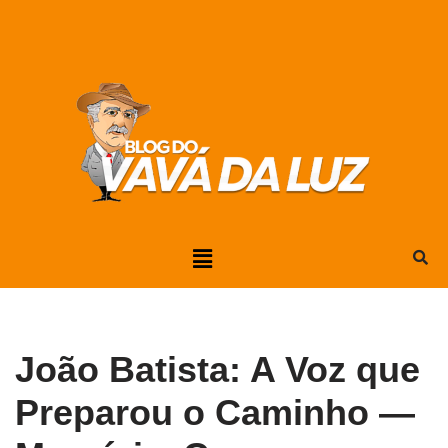
Pular
para
o
conteúdo
João Batista: A Voz que
Preparou o Caminho —