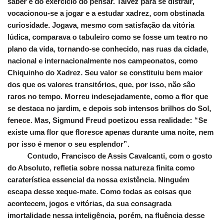
saber e do exercício do pensar. Talvez para se distrair,
vocacionou-se a jogar e a estudar xadrez, com obstinada
curiosidade. Jogava, mesmo com satisfação da vitória
lúdica, comparava o tabuleiro como se fosse um teatro no
plano da vida, tornando-se conhecido, nas ruas da cidade,
nacional e internacionalmente nos campeonatos, como
Chiquinho do Xadrez. Seu valor se constituiu bem maior
dos que os valores transitórios, que, por isso, não são
raros no tempo. Morreu indesejadamente, como a flor que
se destaca no jardim, e depois sob intensos brilhos do Sol,
fenece. Mas, Sigmund Freud poetizou essa realidade: “Se
existe uma flor que floresce apenas durante uma noite, nem
por isso é menor o seu esplendor”.
Contudo, Francisco de Assis Cavalcanti, com o gosto
do Absoluto, refletia sobre nossa natureza finita como
caraterística essencial da nossa existência. Ninguém
escapa desse xeque-mate. Como todas as coisas que
acontecem, jogos e vitórias, da sua consagrada
imortalidade nessa inteligência, porém, na fluência desse