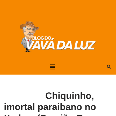
Pular
para
o
conteúdo
Chiquinho,
imortal paraibano no