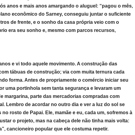
ós anos e mais anos amargando o aluguel: “pagou o mês,
 plano econômico do Sarney, conseguiu juntar o suficiente
ros de frente, e o sonho da casa própria veio com o
prio era seu sonho e, mesmo com parcos recursos,
 anos e vi todo aquele movimento. A construção das
e com tábuas de construção; via com muita ternura cada
ndo forma. Antes de propriamente o comércio iniciar seu
por uma portinhola sem tanta segurança e levaram um
 de margarina, parte das mercadorias compradas com
al. Lembro de acordar no outro dia e ver a luz do sol se
 no rosto de Papai. Ele, mamãe e eu, cada um, sofremos à
star o projeto, mas na cabeça dele não tinha mais volta:
a”, cancioneiro popular que ele costuma repetir.