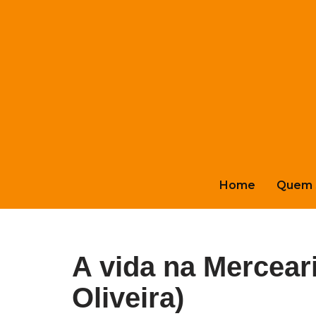
Pular
para
o
conteúdo
Home
Quem 
A vida na Mercea
Oliveira)