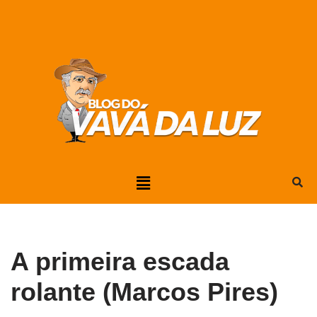
Pular
para
o
conteúdo
A primeira escada
rolante (Marcos Pires)