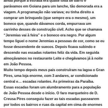
ainda porque a estrada era quase toda de barro e
parávamos em Goiana para um lanche, tão demorada era a
viagem. A programação não variava; eu tinha direito a
comprar um brinquedo (que sempre era o mesmo), um
boneco que, quando dávamos corda, empurrava um
carrinho desses de construção civil. Acho que se chamava
“Jeremias vai à feira” e o boneco era negro. Por algum
tempo liguei o nome Jeremias a pessoas de cor, como se eu
fosse descendente de suecos. Depois ficava subindo e
descendo nas escadas rolantes feliz da vida. Em seguida
almoçávamos no restaurante Leite e chegávamos já à noite
em João Pessoa.
Muito tempo depois meus pais construíram na lagoa o Gran
Pires, uma loja enorme, com 3 andares, ar condicionado
central e… escadas rolantes. As primeiras da Paraíba.
Essas escadas foram um alumbramento para a população
de João Pessoa desde o início. O faro marqueteiro de D.
Creusa Pires conseguiu fazer as tais escadas passearem
por todos os bairros e ruas da capital em cima de enormes