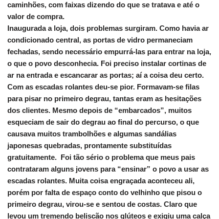
caminhões, com faixas dizendo do que se tratava e até o
valor de compra.
Inaugurada a loja, dois problemas surgiram. Como havia ar
condicionado central, as portas de vidro permaneciam
fechadas, sendo necessário empurrá-las para entrar na loja,
o que o povo desconhecia. Foi preciso instalar cortinas de
ar na entrada e escancarar as portas; aí a coisa deu certo.
Com as escadas rolantes deu-se pior. Formavam-se filas
para pisar no primeiro degrau, tantas eram as hesitações
dos clientes. Mesmo depois de “embarcados”, muitos
esqueciam de sair do degrau ao final do percurso, o que
causava muitos trambolhões e algumas sandálias
japonesas quebradas, prontamente substituídas
gratuitamente. Foi tão sério o problema que meus pais
contrataram alguns jovens para “ensinar” o povo a usar as
escadas rolantes. Muita coisa engraçada aconteceu ali,
porém por falta de espaço conto do velhinho que pisou o
primeiro degrau, virou-se e sentou de costas. Claro que
levou um tremendo beliscão nos glúteos e exigiu uma calça